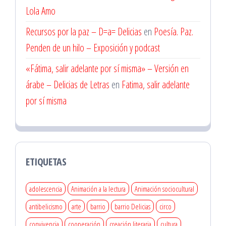
Lola Amo
Recursos por la paz – D=a= Delicias
en
Poesía. Paz.
Penden de un hilo – Exposición y podcast
«Fátima, salir adelante por sí misma» – Versión en
árabe – Delicias de Letras
en
Fatima, salir adelante
por sí misma
ETIQUETAS
adolescencia
Animación a la lectura
Animación sociocultural
antibelicismo
arte
barrio
barrio Delicias
circo
convivencia
cooperación
creación literaria
cultura