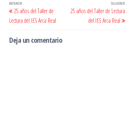
Navegación
Entrada
ANTERIOR
SIGUIENTE
Entr
25 años del Taller de
25 años del Taller de Lectura
de
anterior
sigu
Lectura del IES Arca Real
del IES Arca Real
entradas
Deja un comentario