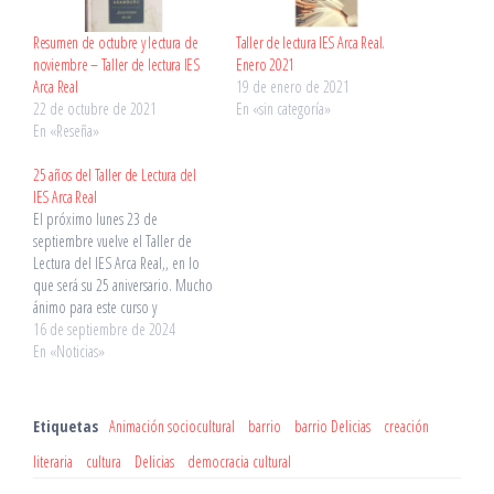
Resumen de octubre y lectura de
Taller de lectura IES Arca Real.
noviembre – Taller de lectura IES
Enero 2021
Arca Real
19 de enero de 2021
22 de octubre de 2021
En «sin categoría»
En «Reseña»
25 años del Taller de Lectura del
IES Arca Real
El próximo lunes 23 de
septiembre vuelve el Taller de
Lectura del IES Arca Real,, en lo
que será su 25 aniversario. Mucho
ánimo para este curso y
enhorabuena por estos
16 de septiembre de 2024
veinticinco años y la importante
En «Noticias»
labor llevada a cabo. Más
información en X:
https://twitter.com/IesArca/status/
Etiquetas
Animación sociocultural
barrio
barrio Delicias
creación
1835675889964667104
literaria
cultura
Delicias
democracia cultural