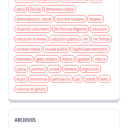
danza
Delicias
democracia cultural
democratización cultural
derechos humanos
desarme
desarrollo comunitario
Día Personas Migrantes
educación
educación no formal
educación pública
ele
ele Delicias
escritura creativa
escuela pública
Español para extranjeros
feminismo
gastos militares
Historia
igualdad
infancia
justicia
juventud
lectura
literatura
migraciones
mujer
noviolencia
participación
paz
poesía
teatro
violencia de género
ARCHIVOS