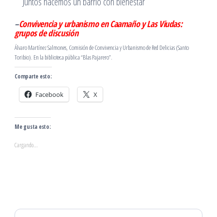
Juntos hacemos un barrio con bienestar
–
Convi
v
encia y urbanismo en Caamaño y Las Viudas:
grupos de discusión
Álvaro Martínez Salmones, Comisión de Convivencia y Urbanismo de Red Delicias (Santo
Toribio). En la biblioteca pública “Blas Pajarero”.
Comparte esto:
Facebook
X
Me gusta esto:
Cargando...