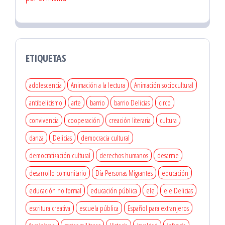
ETIQUETAS
adolescencia
Animación a la lectura
Animación sociocultural
antibelicismo
arte
barrio
barrio Delicias
circo
convivencia
cooperación
creación literaria
cultura
danza
Delicias
democracia cultural
democratización cultural
derechos humanos
desarme
desarrollo comunitario
Día Personas Migrantes
educación
educación no formal
educación pública
ele
ele Delicias
escritura creativa
escuela pública
Español para extranjeros