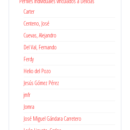
Perfiles individuales vinculados a Delicias
Carter
Centeno, José
Cuevas, Alejandro
Del Val, Fernando
Ferdy
Helio del Pozo
Jesús Gómez Pérez
jmfr
Jomra
José Miguel Gándara Carretero