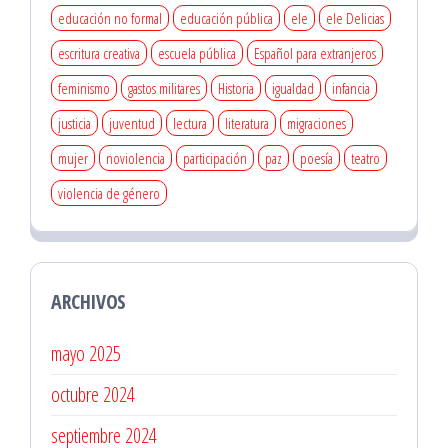
educación no formal
educación pública
ele
ele Delicias
escritura creativa
escuela pública
Español para extranjeros
feminismo
gastos militares
Historia
igualdad
infancia
justicia
juventud
lectura
literatura
migraciones
mujer
noviolencia
participación
paz
poesía
teatro
violencia de género
ARCHIVOS
mayo 2025
octubre 2024
septiembre 2024