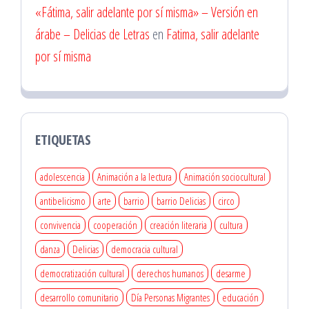
«Fátima, salir adelante por sí misma» – Versión en
árabe – Delicias de Letras
en
Fatima, salir adelante
por sí misma
ETIQUETAS
adolescencia
Animación a la lectura
Animación sociocultural
antibelicismo
arte
barrio
barrio Delicias
circo
convivencia
cooperación
creación literaria
cultura
danza
Delicias
democracia cultural
democratización cultural
derechos humanos
desarme
desarrollo comunitario
Día Personas Migrantes
educación