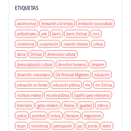
ETIQUETAS
adolescencia
Animación a la lectura
Animación sociocultural
antibelicismo
arte
barrio
barrio Delicias
circo
convivencia
cooperación
creación literaria
cultura
danza
Delicias
democracia cultural
democratización cultural
derechos humanos
desarme
desarrollo comunitario
Día Personas Migrantes
educación
educación no formal
educación pública
ele
ele Delicias
escritura creativa
escuela pública
Español para extranjeros
feminismo
gastos militares
Historia
igualdad
infancia
justicia
juventud
lectura
literatura
migraciones
mujer
noviolencia
participación
paz
poesía
teatro