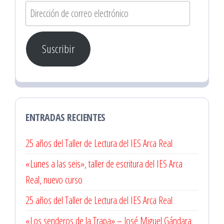
Dirección
de
correo
Suscribir
electrónico
ENTRADAS RECIENTES
25 años del Taller de Lectura del IES Arca Real
«Lunes a las seis», taller de escritura del IES Arca
Real, nuevo curso
25 años del Taller de Lectura del IES Arca Real
«Los senderos de la Trapa» – José Miguel Gándara