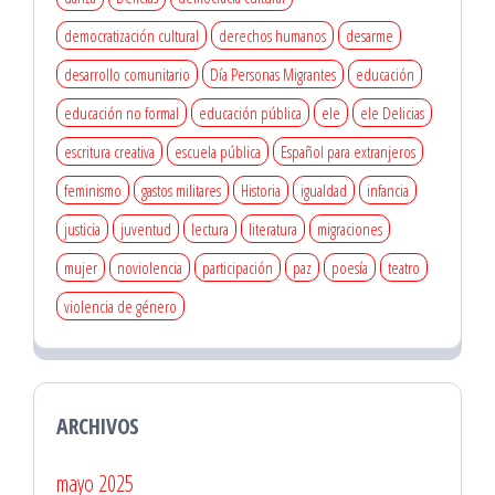
democratización cultural
derechos humanos
desarme
desarrollo comunitario
Día Personas Migrantes
educación
educación no formal
educación pública
ele
ele Delicias
escritura creativa
escuela pública
Español para extranjeros
feminismo
gastos militares
Historia
igualdad
infancia
justicia
juventud
lectura
literatura
migraciones
mujer
noviolencia
participación
paz
poesía
teatro
violencia de género
ARCHIVOS
mayo 2025