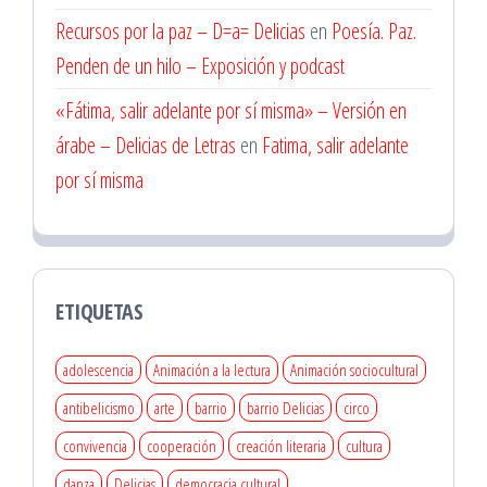
Recursos por la paz – D=a= Delicias
en
Poesía. Paz.
Penden de un hilo – Exposición y podcast
«Fátima, salir adelante por sí misma» – Versión en
árabe – Delicias de Letras
en
Fatima, salir adelante
por sí misma
ETIQUETAS
adolescencia
Animación a la lectura
Animación sociocultural
antibelicismo
arte
barrio
barrio Delicias
circo
convivencia
cooperación
creación literaria
cultura
danza
Delicias
democracia cultural