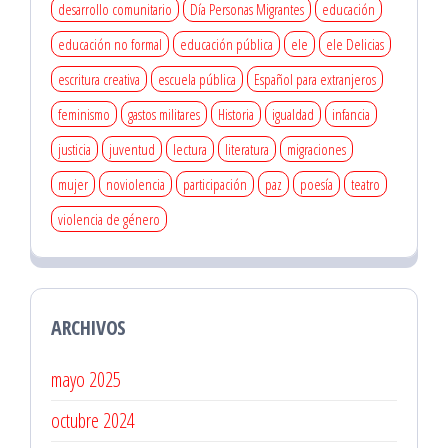
desarrollo comunitario
Día Personas Migrantes
educación
educación no formal
educación pública
ele
ele Delicias
escritura creativa
escuela pública
Español para extranjeros
feminismo
gastos militares
Historia
igualdad
infancia
justicia
juventud
lectura
literatura
migraciones
mujer
noviolencia
participación
paz
poesía
teatro
violencia de género
ARCHIVOS
mayo 2025
octubre 2024