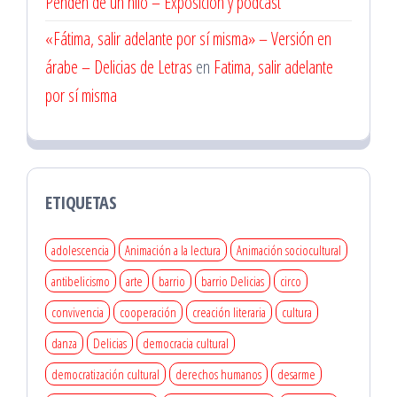
Penden de un hilo – Exposición y podcast
«Fátima, salir adelante por sí misma» – Versión en
árabe – Delicias de Letras
en
Fatima, salir adelante
por sí misma
ETIQUETAS
adolescencia
Animación a la lectura
Animación sociocultural
antibelicismo
arte
barrio
barrio Delicias
circo
convivencia
cooperación
creación literaria
cultura
danza
Delicias
democracia cultural
democratización cultural
derechos humanos
desarme