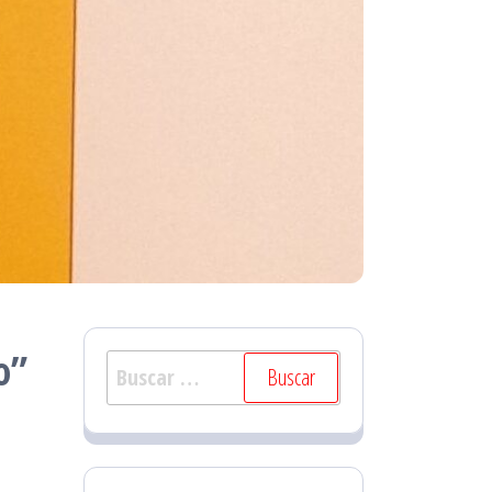
o”
Buscar: