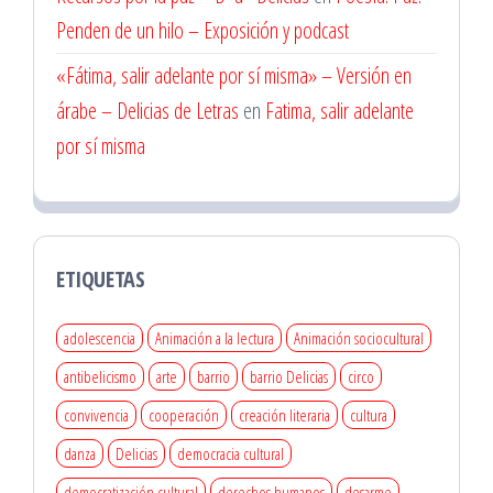
Penden de un hilo – Exposición y podcast
«Fátima, salir adelante por sí misma» – Versión en
árabe – Delicias de Letras
en
Fatima, salir adelante
por sí misma
ETIQUETAS
adolescencia
Animación a la lectura
Animación sociocultural
antibelicismo
arte
barrio
barrio Delicias
circo
convivencia
cooperación
creación literaria
cultura
danza
Delicias
democracia cultural
democratización cultural
derechos humanos
desarme