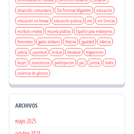
desarrollo comunitario
Día Personas Migrantes
educación
educación no formal
educación pública
ele
ele Delicias
escritura creativa
escuela pública
Español para extranjeros
feminismo
gastos militares
Historia
igualdad
infancia
justicia
juventud
lectura
literatura
migraciones
mujer
noviolencia
participación
paz
poesía
teatro
violencia de género
ARCHIVOS
mayo 2025
octubre 2024