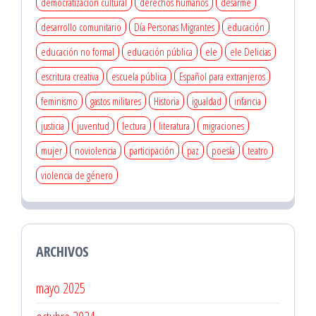
democratización cultural
derechos humanos
desarme
desarrollo comunitario
Día Personas Migrantes
educación
educación no formal
educación pública
ele
ele Delicias
escritura creativa
escuela pública
Español para extranjeros
feminismo
gastos militares
Historia
igualdad
infancia
justicia
juventud
lectura
literatura
migraciones
mujer
noviolencia
participación
paz
poesía
teatro
violencia de género
ARCHIVOS
mayo 2025