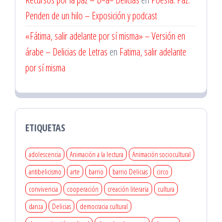
Penden de un hilo – Exposición y podcast
«Fátima, salir adelante por sí misma» – Versión en
árabe – Delicias de Letras
en
Fatima, salir adelante
por sí misma
ETIQUETAS
adolescencia
Animación a la lectura
Animación sociocultural
antibelicismo
arte
barrio
barrio Delicias
circo
convivencia
cooperación
creación literaria
cultura
danza
Delicias
democracia cultural