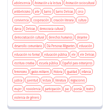
adolescencia
Animación a la lectura
Animación sociocultural
antibelicismo
arte
barrio
barrio Delicias
circo
convivencia
cooperación
creación literaria
cultura
danza
Delicias
democracia cultural
democratización cultural
derechos humanos
desarme
desarrollo comunitario
Día Personas Migrantes
educación
educación no formal
educación pública
ele
ele Delicias
escritura creativa
escuela pública
Español para extranjeros
feminismo
gastos militares
Historia
igualdad
infancia
justicia
juventud
lectura
literatura
migraciones
mujer
noviolencia
participación
paz
poesía
teatro
violencia de género