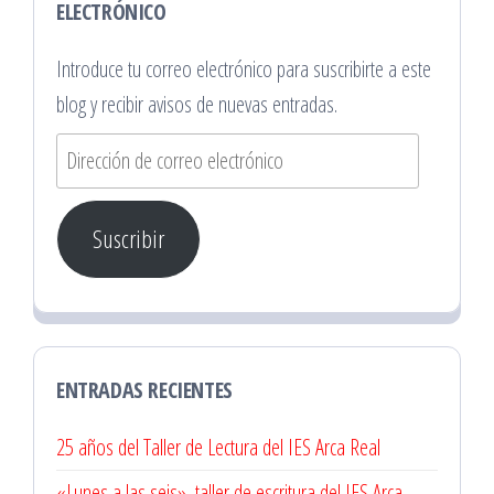
ELECTRÓNICO
Introduce tu correo electrónico para suscribirte a este
blog y recibir avisos de nuevas entradas.
Dirección
de
correo
Suscribir
electrónico
ENTRADAS RECIENTES
25 años del Taller de Lectura del IES Arca Real
«Lunes a las seis», taller de escritura del IES Arca