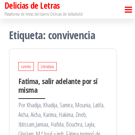
Delicias de Letras
Saltar
al
Plataforma de letras del barrio Delicias de Valladolid
contenido
Etiqueta:
convivencia
cuento
Literatura
Fatima, salir adelante por sí
misma
Por Khadija, Khadija, Samira, Mounia, Latifa,
Aicha, Aicha, Karima, Hakima, Zineb,
Ibtissam,Jamiaa, Hafida, Bouchra, Layla,
Ghislam, M.ª José y jmfr. Fátima terminó de