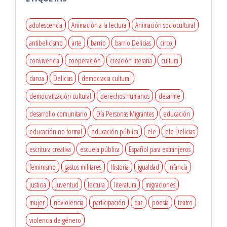
adolescencia
Animación a la lectura
Animación sociocultural
antibelicismo
arte
barrio
barrio Delicias
circo
convivencia
cooperación
creación literaria
cultura
danza
Delicias
democracia cultural
democratización cultural
derechos humanos
desarme
desarrollo comunitario
Día Personas Migrantes
educación
educación no formal
educación pública
ele
ele Delicias
escritura creativa
escuela pública
Español para extranjeros
feminismo
gastos militares
Historia
igualdad
infancia
justicia
juventud
lectura
literatura
migraciones
mujer
noviolencia
participación
paz
poesía
teatro
violencia de género