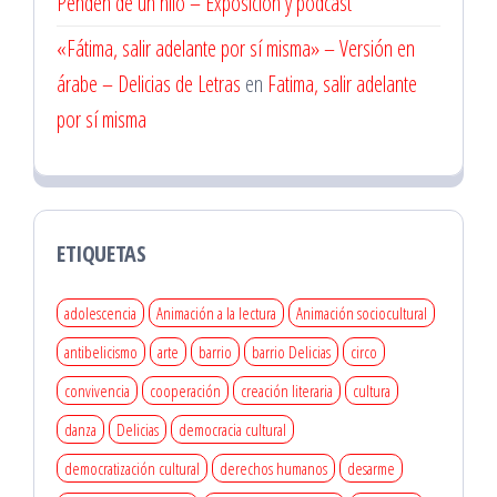
Penden de un hilo – Exposición y podcast
«Fátima, salir adelante por sí misma» – Versión en
árabe – Delicias de Letras
en
Fatima, salir adelante
por sí misma
ETIQUETAS
adolescencia
Animación a la lectura
Animación sociocultural
antibelicismo
arte
barrio
barrio Delicias
circo
convivencia
cooperación
creación literaria
cultura
danza
Delicias
democracia cultural
democratización cultural
derechos humanos
desarme