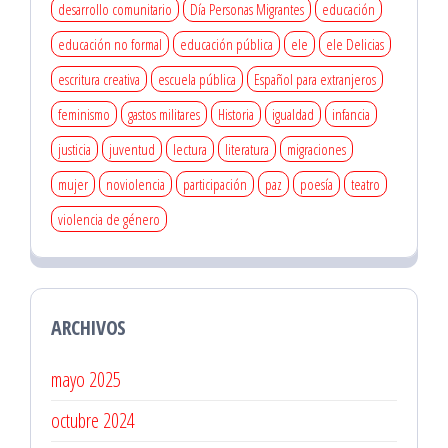
desarrollo comunitario
Día Personas Migrantes
educación
educación no formal
educación pública
ele
ele Delicias
escritura creativa
escuela pública
Español para extranjeros
feminismo
gastos militares
Historia
igualdad
infancia
justicia
juventud
lectura
literatura
migraciones
mujer
noviolencia
participación
paz
poesía
teatro
violencia de género
ARCHIVOS
mayo 2025
octubre 2024