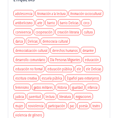
adolescencia
Animación a la lectura
Animación sociocultural
antibelicismo
arte
barrio
barrio Delicias
circo
convivencia
cooperación
creación literaria
cultura
danza
Delicias
democracia cultural
democratización cultural
derechos humanos
desarme
desarrollo comunitario
Día Personas Migrantes
educación
educación no formal
educación pública
ele
ele Delicias
escritura creativa
escuela pública
Español para extranjeros
feminismo
gastos militares
Historia
igualdad
infancia
justicia
juventud
lectura
literatura
migraciones
mujer
noviolencia
participación
paz
poesía
teatro
violencia de género