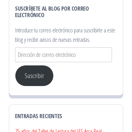
SUSCRÍBETE AL BLOG POR CORREO
ELECTRÓNICO
Introduce tu correo electrónico para suscribirte a este
blog y recibir avisos de nuevas entradas.
Dirección
de
correo
Suscribir
electrónico
ENTRADAS RECIENTES
25 años del Taller de Lectura del IES Arca Real