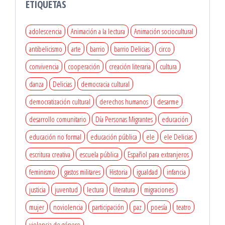
ETIQUETAS
adolescencia
Animación a la lectura
Animación sociocultural
antibelicismo
arte
barrio
barrio Delicias
circo
convivencia
cooperación
creación literaria
cultura
danza
Delicias
democracia cultural
democratización cultural
derechos humanos
desarme
desarrollo comunitario
Día Personas Migrantes
educación
educación no formal
educación pública
ele
ele Delicias
escritura creativa
escuela pública
Español para extranjeros
feminismo
gastos militares
Historia
igualdad
infancia
justicia
juventud
lectura
literatura
migraciones
mujer
noviolencia
participación
paz
poesía
teatro
violencia de género