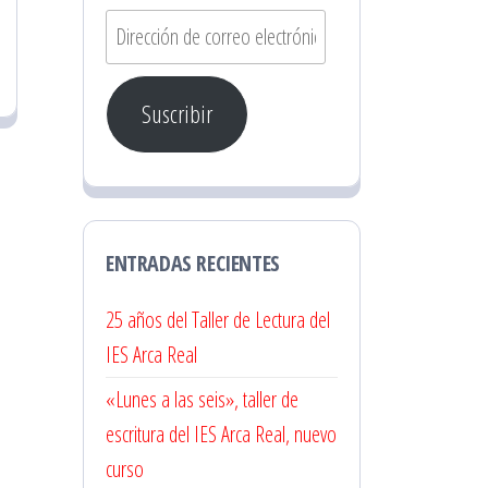
Dirección
de
correo
Suscribir
electrónico
ENTRADAS RECIENTES
25 años del Taller de Lectura del
IES Arca Real
«Lunes a las seis», taller de
escritura del IES Arca Real, nuevo
curso