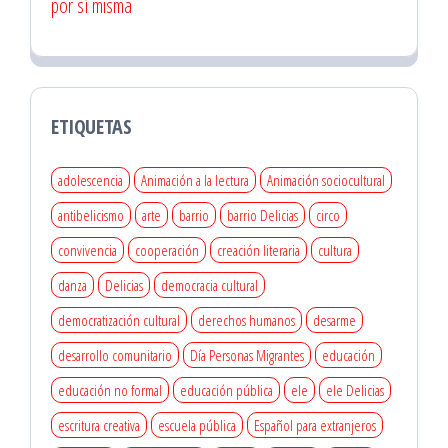
por sí misma
ETIQUETAS
adolescencia
Animación a la lectura
Animación sociocultural
antibelicismo
arte
barrio
barrio Delicias
circo
convivencia
cooperación
creación literaria
cultura
danza
Delicias
democracia cultural
democratización cultural
derechos humanos
desarme
desarrollo comunitario
Día Personas Migrantes
educación
educación no formal
educación pública
ele
ele Delicias
escritura creativa
escuela pública
Español para extranjeros