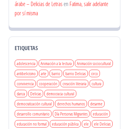
árabe – Delicias de Letras
en
Fatima, salir adelante
por sí misma
ETIQUETAS
adolescencia
Animación a la lectura
Animación sociocultural
antibelicismo
arte
barrio
barrio Delicias
circo
convivencia
cooperación
creación literaria
cultura
danza
Delicias
democracia cultural
democratización cultural
derechos humanos
desarme
desarrollo comunitario
Día Personas Migrantes
educación
educación no formal
educación pública
ele
ele Delicias