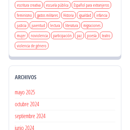
escritura creativa
escuela pública
Español para extranjeros
feminismo
gastos militares
Historia
igualdad
infancia
justicia
juventud
lectura
literatura
migraciones
mujer
noviolencia
participación
paz
poesía
teatro
violencia de género
ARCHIVOS
mayo 2025
octubre 2024
septiembre 2024
junio 2024