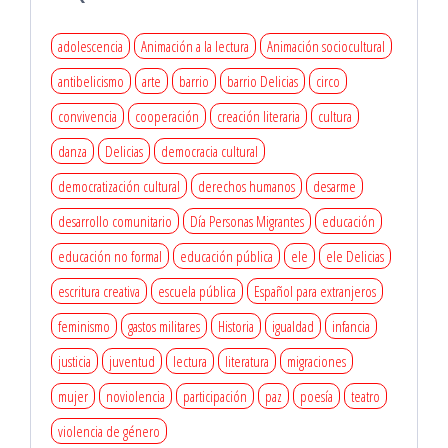
adolescencia
Animación a la lectura
Animación sociocultural
antibelicismo
arte
barrio
barrio Delicias
circo
convivencia
cooperación
creación literaria
cultura
danza
Delicias
democracia cultural
democratización cultural
derechos humanos
desarme
desarrollo comunitario
Día Personas Migrantes
educación
educación no formal
educación pública
ele
ele Delicias
escritura creativa
escuela pública
Español para extranjeros
feminismo
gastos militares
Historia
igualdad
infancia
justicia
juventud
lectura
literatura
migraciones
mujer
noviolencia
participación
paz
poesía
teatro
violencia de género