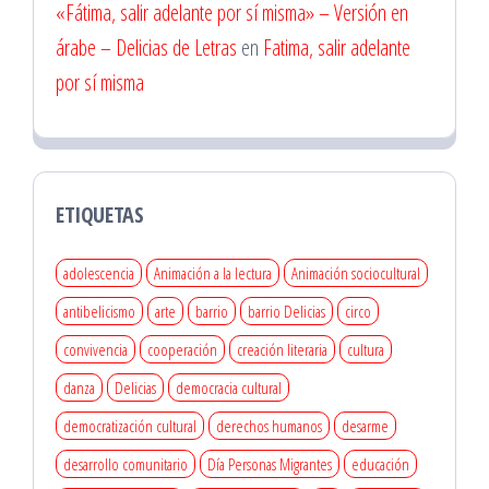
«Fátima, salir adelante por sí misma» – Versión en
árabe – Delicias de Letras
en
Fatima, salir adelante
por sí misma
ETIQUETAS
adolescencia
Animación a la lectura
Animación sociocultural
antibelicismo
arte
barrio
barrio Delicias
circo
convivencia
cooperación
creación literaria
cultura
danza
Delicias
democracia cultural
democratización cultural
derechos humanos
desarme
desarrollo comunitario
Día Personas Migrantes
educación