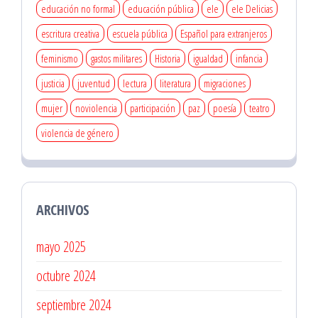
educación no formal
educación pública
ele
ele Delicias
escritura creativa
escuela pública
Español para extranjeros
feminismo
gastos militares
Historia
igualdad
infancia
justicia
juventud
lectura
literatura
migraciones
mujer
noviolencia
participación
paz
poesía
teatro
violencia de género
ARCHIVOS
mayo 2025
octubre 2024
septiembre 2024