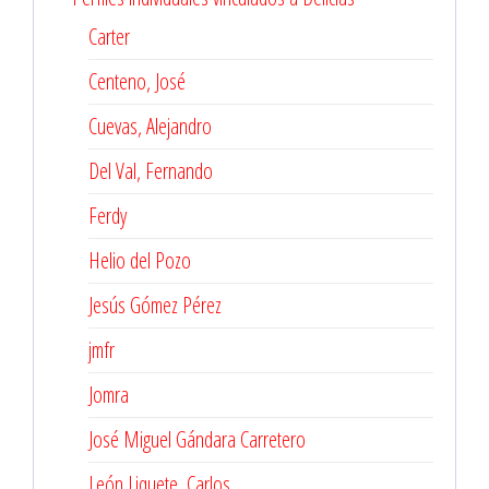
Carter
Centeno, José
Cuevas, Alejandro
Del Val, Fernando
Ferdy
Helio del Pozo
Jesús Gómez Pérez
jmfr
Jomra
José Miguel Gándara Carretero
León Liquete, Carlos