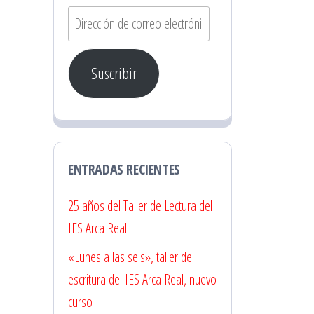
Dirección
de
correo
Suscribir
electrónico
ENTRADAS RECIENTES
25 años del Taller de Lectura del
IES Arca Real
«Lunes a las seis», taller de
escritura del IES Arca Real, nuevo
curso