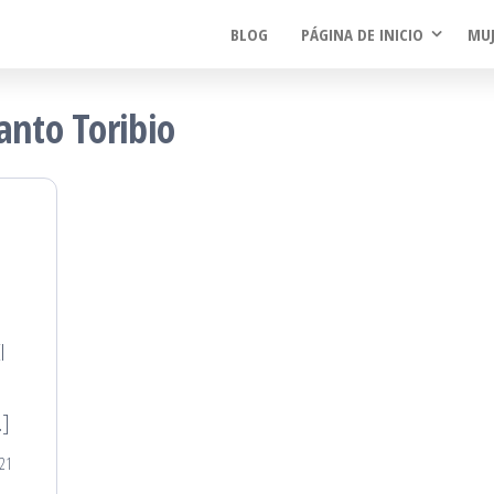
BLOG
PÁGINA DE INICIO
MUJ
anto Toribio
l
…]
21