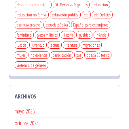
desarrollo comunitario
Día Personas Migrantes
educación
educación no formal
educación pública
ele
ele Delicias
escritura creativa
escuela pública
Español para extranjeros
feminismo
gastos militares
Historia
igualdad
infancia
justicia
juventud
lectura
literatura
migraciones
mujer
noviolencia
participación
paz
poesía
teatro
violencia de género
ARCHIVOS
mayo 2025
octubre 2024