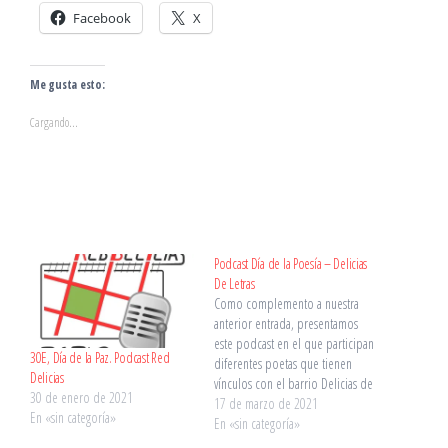
Facebook
X
Me gusta esto:
Cargando...
Podcast Día de la Poesía – Delicias
De Letras
Como complemento a nuestra
anterior entrada, presentamos
este podcast en el que participan
30E, Día de la Paz. Podcast Red
diferentes poetas que tienen
Delicias
vínculos con el barrio Delicias de
30 de enero de 2021
Valladolid. Escúchalo aquí (enlace
17 de marzo de 2021
En «sin categoría»
a Ivoox). O aquí: Vídeo del
En «sin categoría»
podcast de Red Delicias Radio,