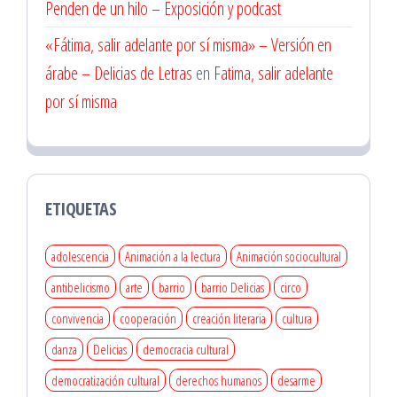
Penden de un hilo – Exposición y podcast
«Fátima, salir adelante por sí misma» – Versión en
árabe – Delicias de Letras
en
Fatima, salir adelante
por sí misma
ETIQUETAS
adolescencia
Animación a la lectura
Animación sociocultural
antibelicismo
arte
barrio
barrio Delicias
circo
convivencia
cooperación
creación literaria
cultura
danza
Delicias
democracia cultural
democratización cultural
derechos humanos
desarme