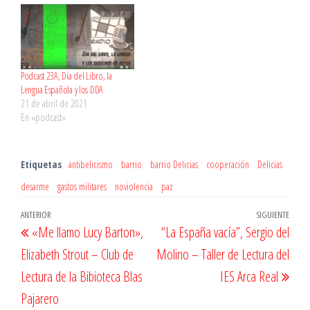
episodio 23 - Día de la poesía
from De Igual a Igual…
Podcast 23A, Día del Libro, la
Lengua Española y los DDA
21 de abril de 2021
En «podcast»
Etiquetas
antibelicismo
barrio
barrio Delicias
cooperación
Delicias
desarme
gastos militares
noviolencia
paz
Navegación
Entrada
ANTERIOR
SIGUIENTE
Entr
«Me llamo Lucy Barton»,
“La España vacía”, Sergio del
de
anterior
sigu
Elizabeth Strout – Club de
Molino – Taller de Lectura del
entradas
Lectura de la Bibioteca Blas
IES Arca Real
Pajarero