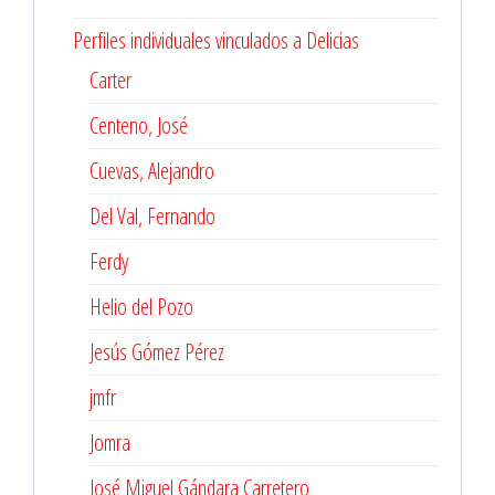
Perfiles individuales vinculados a Delicias
Carter
Centeno, José
Cuevas, Alejandro
Del Val, Fernando
Ferdy
Helio del Pozo
Jesús Gómez Pérez
jmfr
Jomra
José Miguel Gándara Carretero