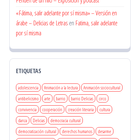
Penden de un hilo – Exposición y podcast
«Fátima, salir adelante por sí misma» – Versión en
árabe – Delicias de Letras
en
Fatima, salir adelante
por sí misma
ETIQUETAS
adolescencia
Animación a la lectura
Animación sociocultural
antibelicismo
arte
barrio
barrio Delicias
circo
convivencia
cooperación
creación literaria
cultura
danza
Delicias
democracia cultural
democratización cultural
derechos humanos
desarme