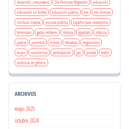
desarrollo comunitario
Día Personas Migrantes
educación
educación no formal
educación pública
ele
ele Delicias
escritura creativa
escuela pública
Español para extranjeros
feminismo
gastos militares
Historia
igualdad
infancia
justicia
juventud
lectura
literatura
migraciones
mujer
noviolencia
participación
paz
poesía
teatro
violencia de género
ARCHIVOS
mayo 2025
octubre 2024