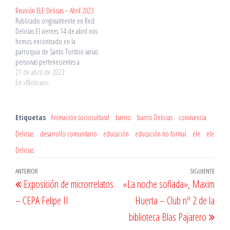
Reunión ELE Delicias – Abril 2023
Publicado originalmente en Red
Delicias El viernes 14 de abril nos
hemos encontrado en la
parroquia de Santo Toribio varias
personas pertenecientes a
diversas entidades que imparten
21 de abril de 2023
sesiones de español en el barrio
En «Noticias»
Delicias. Azacán, CEAS, D=a=
Delicias, Santo Toribio y UTE, que
entre todas suman más de 15
Etiquetas
Animación sociocultural
barrio
barrio Delicias
convivencia
grupos…
Delicias
desarrollo comunitario
educación
educación no formal
ele
ele
Delicias
Navegación
Entrada
ANTERIOR
SIGUIENTE
Entr
Exposición de microrrelatos
«La noche soñada», Maxim
de
anterior
sigu
– CEPA Felipe II
Huerta – Club nº 2 de la
entradas
biblioteca Blas Pajarero