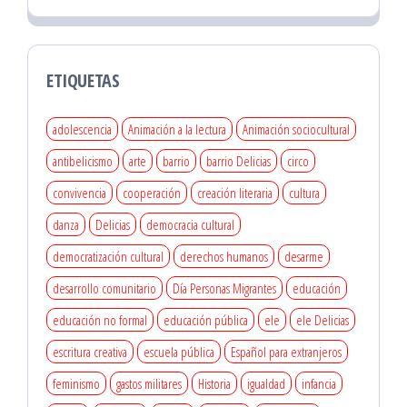
ETIQUETAS
adolescencia
Animación a la lectura
Animación sociocultural
antibelicismo
arte
barrio
barrio Delicias
circo
convivencia
cooperación
creación literaria
cultura
danza
Delicias
democracia cultural
democratización cultural
derechos humanos
desarme
desarrollo comunitario
Día Personas Migrantes
educación
educación no formal
educación pública
ele
ele Delicias
escritura creativa
escuela pública
Español para extranjeros
feminismo
gastos militares
Historia
igualdad
infancia