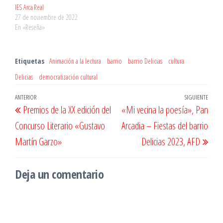
IES Arca Real
27 de noviembre de 2022
En «Reseña»
Etiquetas
Animación a la lectura
barrio
barrio Delicias
cultura
Delicias
democratización cultural
Navegación
Entrada
ANTERIOR
SIGUIENTE
Entr
Premios de la XX edición del
«Mi vecina la poesía», Pan
de
anterior
sigu
Concurso Literario «Gustavo
Arcadia – Fiestas del barrio
entradas
Martín Garzo»
Delicias 2023, AFD
Deja un comentario