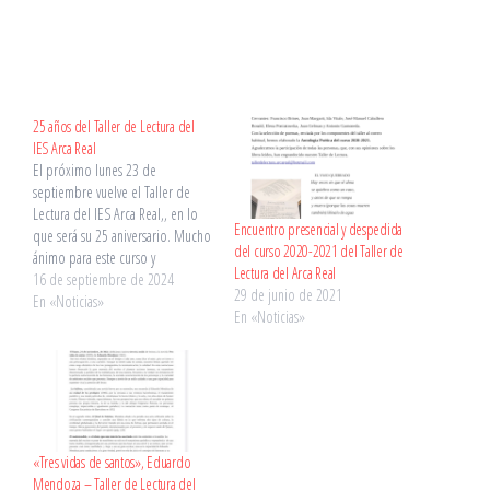
25 años del Taller de Lectura del
IES Arca Real
El próximo lunes 23 de
septiembre vuelve el Taller de
Lectura del IES Arca Real,, en lo
Encuentro presencial y despedida
que será su 25 aniversario. Mucho
del curso 2020-2021 del Taller de
ánimo para este curso y
Lectura del Arca Real
enhorabuena por estos
16 de septiembre de 2024
29 de junio de 2021
veinticinco años y la importante
En «Noticias»
En «Noticias»
labor llevada a cabo. Más
información en X:
https://twitter.com/IesArca/status/
1835675889964667104
«Tres vidas de santos», Eduardo
Mendoza – Taller de Lectura del