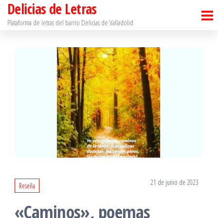
Delicias de Letras
Saltar
al
Plataforma de letras del barrio Delicias de Valladolid
contenido
21 de junio de 2023
Reseña
«Caminos», poemas