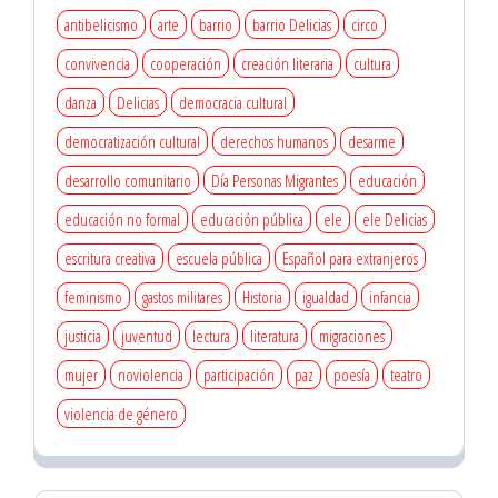
antibelicismo
arte
barrio
barrio Delicias
circo
convivencia
cooperación
creación literaria
cultura
danza
Delicias
democracia cultural
democratización cultural
derechos humanos
desarme
desarrollo comunitario
Día Personas Migrantes
educación
educación no formal
educación pública
ele
ele Delicias
escritura creativa
escuela pública
Español para extranjeros
feminismo
gastos militares
Historia
igualdad
infancia
justicia
juventud
lectura
literatura
migraciones
mujer
noviolencia
participación
paz
poesía
teatro
violencia de género