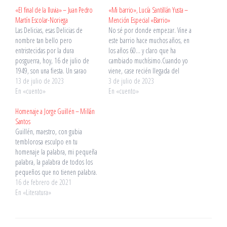
«El final de la lluvia» – Juan Pedro
«Mi barrio», Lucía Santillán Yusta –
Martín Escolar-Noriega
Mención Especial «Barrio»
Las Delicias, esas Delicias de
No sé por donde empezar. Vine a
nombre tan bello pero
este barrio hace muchos años, en
entristecidas por la dura
los años 60… y claro que ha
posguerra, hoy, 16 de julio de
cambiado muchísimo.Cuando yo
1949, son una fiesta. Un sarao
viene, case recién llegada del
abatido y mustio de aflicción
13 de julio de 2023
pueblo, esto no parecía una
3 de julio de 2023
luctuosa en una época nada dada
En «cuento»
ciudad más bien era como
En «cuento»
a las alegrías. En la calle Tranque,
cualquier pueblo; la mayor de las
calle corta entre descampados, las
Homenaje a Jorge Guillén – Millán
casas eran bajas, excepto por
casas molineras,…
Santos
los…
Guillén, maestro, con gubia
temblorosa esculpo en tu
homenaje la palabra, mi pequeña
palabra, la palabra de todos los
pequeños que no tienen palabra.
Tus versos sintetizan en ráfagas de
16 de febrero de 2021
luz, el cielo, el infinito cielo de
En «Literatura»
esta Castilla inmensa. En ti las
cosas toman esencia pura, el
llano, el…