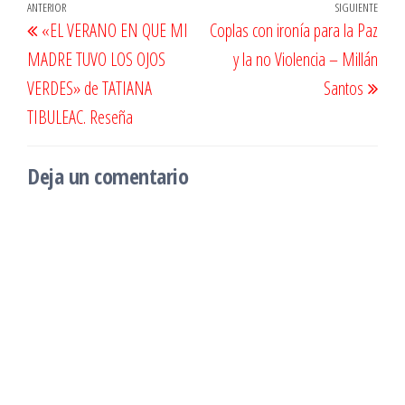
Navegación
Entrada
ANTERIOR
SIGUIENTE
Entr
«EL VERANO EN QUE MI
Coplas con ironía para la Paz
de
anterior
sigu
MADRE TUVO LOS OJOS
y la no Violencia – Millán
entradas
VERDES» de TATIANA
Santos
TIBULEAC. Reseña
Deja un comentario