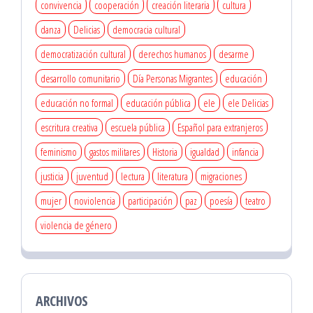
convivencia
cooperación
creación literaria
cultura
danza
Delicias
democracia cultural
democratización cultural
derechos humanos
desarme
desarrollo comunitario
Día Personas Migrantes
educación
educación no formal
educación pública
ele
ele Delicias
escritura creativa
escuela pública
Español para extranjeros
feminismo
gastos militares
Historia
igualdad
infancia
justicia
juventud
lectura
literatura
migraciones
mujer
noviolencia
participación
paz
poesía
teatro
violencia de género
ARCHIVOS