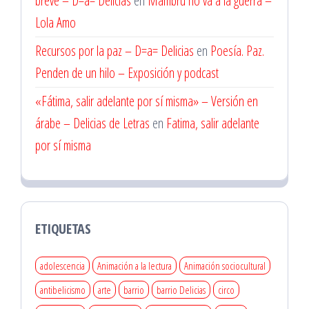
breve – D=a= Delicias
en
Mambrú no va a la guerra –
Lola Amo
Recursos por la paz – D=a= Delicias
en
Poesía. Paz.
Penden de un hilo – Exposición y podcast
«Fátima, salir adelante por sí misma» – Versión en
árabe – Delicias de Letras
en
Fatima, salir adelante
por sí misma
ETIQUETAS
adolescencia
Animación a la lectura
Animación sociocultural
antibelicismo
arte
barrio
barrio Delicias
circo