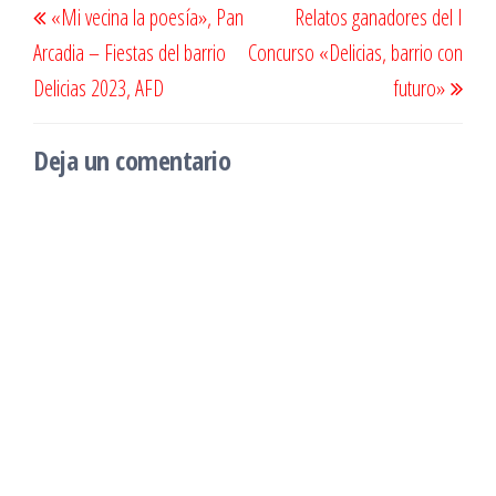
«Mi vecina la poesía», Pan
Relatos ganadores del I
de
anterior
sigu
Arcadia – Fiestas del barrio
Concurso «Delicias, barrio con
entradas
Delicias 2023, AFD
futuro»
Deja un comentario