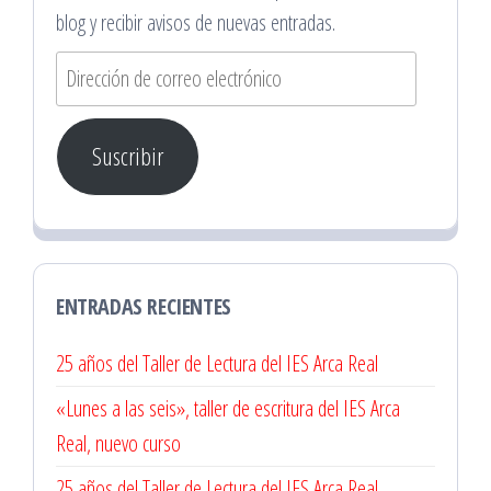
blog y recibir avisos de nuevas entradas.
Dirección
de
correo
Suscribir
electrónico
ENTRADAS RECIENTES
25 años del Taller de Lectura del IES Arca Real
«Lunes a las seis», taller de escritura del IES Arca
Real, nuevo curso
25 años del Taller de Lectura del IES Arca Real