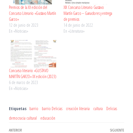
Premios de la XX edición del
XIX Concurso Literario Gustavo
Concurso Literario «Gustavo Martín
Martín Garzo – Ganadores y entrega
Garzo»
de premios
12 de junio de 2023
14 de junio de 2022
En «Noticias»
En «Literatura»
Concurso literario «GUSTAVO
MARTÍN GARZO» XX edición (2023)
6 de marzo de 2023
En «Noticias»
Etiquetas
barrio
barrio Delicias
creación literaria
cultura
Delicias
democracia cultural
educación
Navegación
Entrada
ANTERIOR
SIGUIENTE
Entr