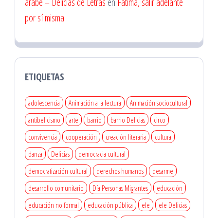
árabe – Delicias de Letras
en
Fatima, salir adelante
por sí misma
ETIQUETAS
adolescencia
Animación a la lectura
Animación sociocultural
antibelicismo
arte
barrio
barrio Delicias
circo
convivencia
cooperación
creación literaria
cultura
danza
Delicias
democracia cultural
democratización cultural
derechos humanos
desarme
desarrollo comunitario
Día Personas Migrantes
educación
educación no formal
educación pública
ele
ele Delicias