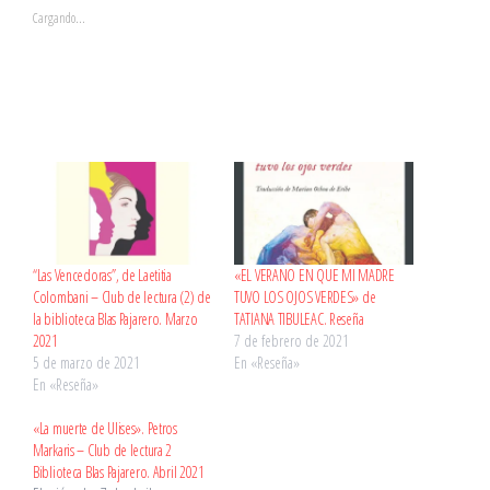
Cargando...
“Las Vencedoras”, de Laetitia
«EL VERANO EN QUE MI MADRE
Colombani – Club de lectura (2) de
TUVO LOS OJOS VERDES» de
la biblioteca Blas Pajarero. Marzo
TATIANA TIBULEAC. Reseña
2021
7 de febrero de 2021
5 de marzo de 2021
En «Reseña»
En «Reseña»
«La muerte de Ulises». Petros
Markaris – Club de lectura 2
Biblioteca Blas Pajarero. Abril 2021