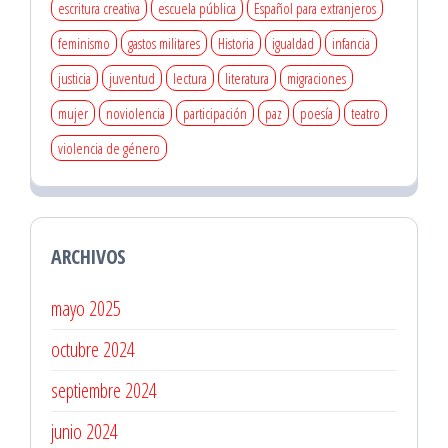
escritura creativa
escuela pública
Español para extranjeros
feminismo
gastos militares
Historia
igualdad
infancia
justicia
juventud
lectura
literatura
migraciones
mujer
noviolencia
participación
paz
poesía
teatro
violencia de género
ARCHIVOS
mayo 2025
octubre 2024
septiembre 2024
junio 2024