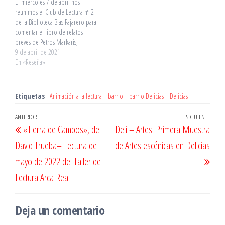
El miércoles 7 de abril nos
reunimos el Club de Lectura nº 2
de la Biblioteca Blas Pajarero para
comentar el libro de relatos
breves de Petros Markaris,
titulado “La Muerte de Ulises”.
9 de abril de 2021
Este autor es muy conocido por
En «Reseña»
sus novelas policiacas y ha escrito
también guiones de cine y…
Etiquetas
Animación a la lectura
barrio
barrio Delicias
Delicias
Navegación
Entrada
ANTERIOR
SIGUIENTE
Entr
«Tierra de Campos», de
Deli – Artes. Primera Muestra
de
anterior
sigu
David Trueba– Lectura de
de Artes escénicas en Delicias
entradas
mayo de 2022 del Taller de
Lectura Arca Real
Deja un comentario