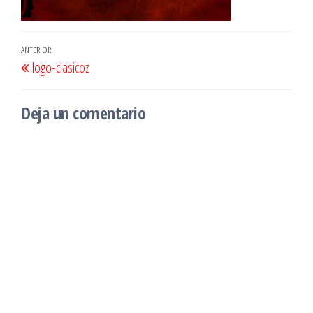
Navegación
Entrada
ANTERIOR
logo-clasicoz
de
anterior
entradas
Deja un comentario