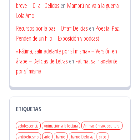
breve – D=a= Delicias
en
Mambrú no va a la guerra –
Lola Amo
Recursos por la paz – D=a= Delicias
en
Poesía. Paz.
Penden de un hilo – Exposición y podcast
«Fátima, salir adelante por sí misma» – Versión en
árabe – Delicias de Letras
en
Fatima, salir adelante
por sí misma
ETIQUETAS
adolescencia
Animación a la lectura
Animación sociocultural
antibelicismo
arte
barrio
barrio Delicias
circo