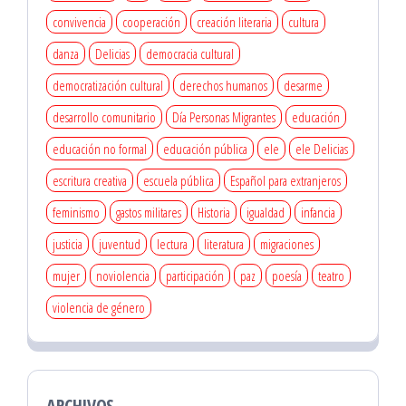
convivencia
cooperación
creación literaria
cultura
danza
Delicias
democracia cultural
democratización cultural
derechos humanos
desarme
desarrollo comunitario
Día Personas Migrantes
educación
educación no formal
educación pública
ele
ele Delicias
escritura creativa
escuela pública
Español para extranjeros
feminismo
gastos militares
Historia
igualdad
infancia
justicia
juventud
lectura
literatura
migraciones
mujer
noviolencia
participación
paz
poesía
teatro
violencia de género
ARCHIVOS