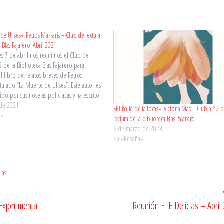
de Ulises». Petros Markaris – Club de lectura
a Blas Pajarero. Abril 2021
es 7 de abril nos reunimos el Club de
2 de la Biblioteca Blas Pajarero para
l libro de relatos breves de Petros
itulado “La Muerte de Ulises”. Este autor es
do por sus novelas policiacas y ha escrito
iones de cine y…
 de 2021
«El baile de la locas», Victoria Mas – Club n.º 2 
a»
lectura de la biblioteca Blas Pajarero
6 de marzo de 2023
En «Reseña»
ias
Experimental
Reunión ELE Delicias – Abril