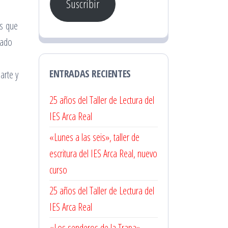
Suscribir
electrónico
as que
tado
ENTRADAS RECIENTES
arte y
25 años del Taller de Lectura del
IES Arca Real
«Lunes a las seis», taller de
escritura del IES Arca Real, nuevo
curso
25 años del Taller de Lectura del
IES Arca Real
«Los senderos de la Trapa» –