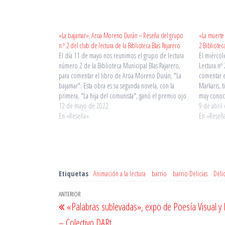
«La bajamar», Aroa Moreno Durán – Reseña del grupo
«La muerte 
n.º 2 del club de lectura de la Biblioteca Blas Pajarero
2 Bibliotec
El día 11 de mayo nos reunimos el grupo de lectura
El miércol
número 2 de la Biblioteca Municipal Blas Pajarero,
Lectura nº 
para comentar el libro de Aroa Moreno Durán, "La
comentar e
bajamar". Esta obra es su segunda novela, con la
Markaris, t
primera, "La hija del comunista", ganó el premio ojo
muy conoci
crítico. Aroa Moreno Durán…
12 de mayo de 2022
también gu
9 de abril
En «Reseña»
En «Reseñ
Etiquetas
Animación a la lectura
barrio
barrio Delicias
Delic
Navegación
Entrada
ANTERIOR
«Palabras sublevadas», expo de Poesía Visual y 
de
anterior
– Colectivo DARt