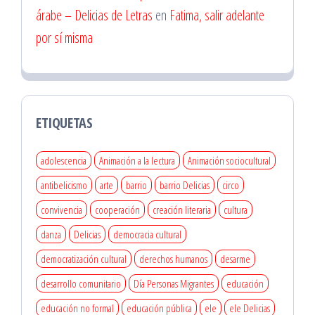
árabe – Delicias de Letras
en
Fatima, salir adelante
por sí misma
ETIQUETAS
adolescencia
Animación a la lectura
Animación sociocultural
antibelicismo
arte
barrio
barrio Delicias
circo
convivencia
cooperación
creación literaria
cultura
danza
Delicias
democracia cultural
democratización cultural
derechos humanos
desarme
desarrollo comunitario
Día Personas Migrantes
educación
educación no formal
educación pública
ele
ele Delicias