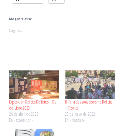
Me gusta esto:
Cargando...
Exposición Delicias De Letras – Día
III Feria de asociacionismo Delicias
del Libro 2023
– Crónica
26 de abril de 2023
29 de mayo de 2022
En «exposición»
En «Noticias»