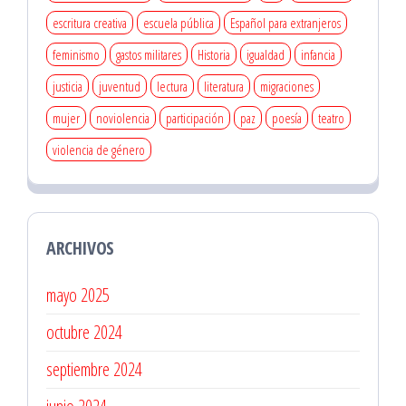
escritura creativa
escuela pública
Español para extranjeros
feminismo
gastos militares
Historia
igualdad
infancia
justicia
juventud
lectura
literatura
migraciones
mujer
noviolencia
participación
paz
poesía
teatro
violencia de género
ARCHIVOS
mayo 2025
octubre 2024
septiembre 2024