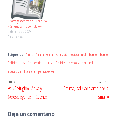
Relatos ganadores del I Concurso
«Delicias, barrio con futuro»
2 de julio de 2023
En «cuento»
Etiquetas
Animación a la lectura
Animación sociocultural
barrio
barrio
Delicias
creación literaria
cultura
Delicias
democracia cultural
educación
literatura
participación
Navegación
Entrada
ANTERIOR
SIGUIENTE
Entr
«Refugio», Ariva y
Fatima, salir adelante por sí
de
anterior
sigu
@descreyente – Cuento
misma
entradas
Deja un comentario