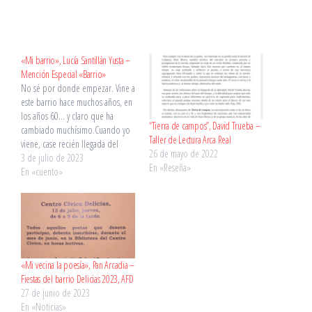
«Mi barrio», Lucía Santillán Yusta –
Mención Especial «Barrio»
No sé por donde empezar. Vine a
este barrio hace muchos años, en
los años 60… y claro que ha
“Tierra de campos”, David Trueba –
cambiado muchísimo.Cuando yo
Taller de Lectura Arca Real
viene, case recién llegada del
26 de mayo de 2022
pueblo, esto no parecía una
3 de julio de 2023
En «Reseña»
ciudad más bien era como
En «cuento»
cualquier pueblo; la mayor de las
casas eran bajas, excepto por
los…
«Mi vecina la poesía», Pan Arcadia –
Fiestas del barrio Delicias 2023, AFD
27 de junio de 2023
En «Noticias»