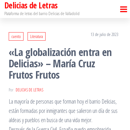
Delicias de Letras
Saltar
al
Plataforma de letras del barrio Delicias de Valladolid
contenido
13 de julio de 2023
cuento
Literatura
«La globalización entra en
Delicias» – María Cruz
Frutos Frutos
Por
DELICIAS DE LETRAS
La mayoría de personas que forman hoy el barrio Delicias,
están formadas por inmigrantes que salieron un día de sus
aldeas y pueblos en busca de una vida mejor.
Después de la Guerra Civil, España quedo empobrecida.