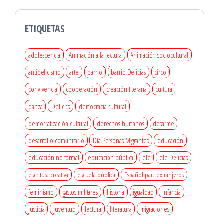
ETIQUETAS
adolescencia
Animación a la lectura
Animación sociocultural
antibelicismo
arte
barrio
barrio Delicias
circo
convivencia
cooperación
creación literaria
cultura
danza
Delicias
democracia cultural
democratización cultural
derechos humanos
desarme
desarrollo comunitario
Día Personas Migrantes
educación
educación no formal
educación pública
ele
ele Delicias
escritura creativa
escuela pública
Español para extranjeros
feminismo
gastos militares
Historia
igualdad
infancia
justicia
juventud
lectura
literatura
migraciones