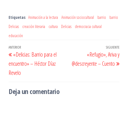
Etiquetas
Animación a la lectura
Animación sociocultural
barrio
barrio
Delicias
creación literaria
cultura
Delicias
democracia cultural
educación
Navegación
Entrada
ANTERIOR
SIGUIENTE
Entr
«Delicias: Barrio para el
«Refugio», Ariva y
de
anterior
sigu
encuentro» – Héctor Díaz
@descreyente – Cuento
entradas
Revelo
Deja un comentario