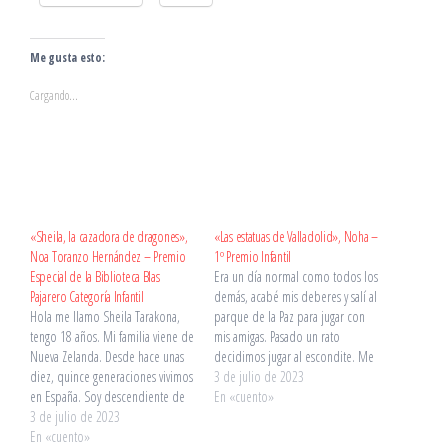
Me gusta esto:
Cargando...
«Sheila, la cazadora de dragones»,
«Las estatuas de Valladolid», Noha –
Noa Toranzo Hernández – Premio
1º Premio Infantil
Especial de la Biblioteca Blas
Era un día normal como todos los
Pajarero Categoría Infantil
demás, acabé mis deberes y salí al
Hola me llamo Sheila Tarakona,
parque de la Paz para jugar con
tengo 18 años. Mi familia viene de
mis amigas. Pasado un rato
Nueva Zelanda. Desde hace unas
decidimos jugar al escondite. Me
diez, quince generaciones vivimos
escondí detrás de una estatua de
3 de julio de 2023
en España. Soy descendiente de
una paloma que estaba allí, me
En «cuento»
un poderoso cazador de
3 de julio de 2023
pareció verla moverse pero pasé
dragones, os preguntaréis cómo
En «cuento»
de ella…