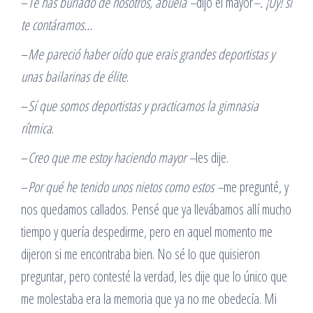
–
Te has burlado de nosotros, abuela –
dijo el mayor
–.
¡Uy! si
te contáramos…
–
Me pareció haber oído que erais grandes deportistas y
unas bailarinas de élite
.
–
Sí que somos deportistas y practicamos la gimnasia
rítmica
.
–
Creo que me estoy haciendo mayor –
les dije.
–
Por qué he tenido unos nietos como estos –
me pregunté, y
nos quedamos callados. Pensé que ya llevábamos allí mucho
tiempo y quería despedirme, pero en aquel momento me
dijeron si me encontraba bien. No sé lo que quisieron
preguntar, pero contesté la verdad, les dije que lo único que
me molestaba era la memoria que ya no me obedecía. Mi