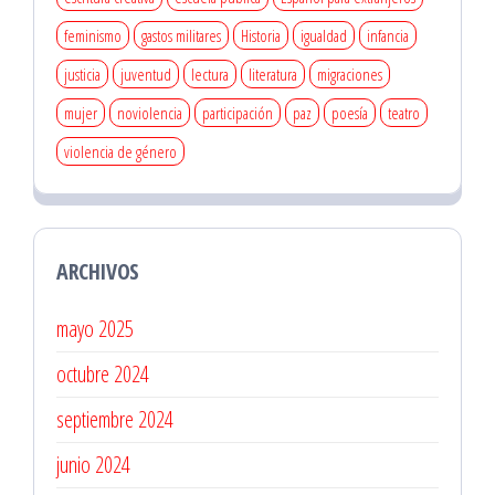
feminismo
gastos militares
Historia
igualdad
infancia
justicia
juventud
lectura
literatura
migraciones
mujer
noviolencia
participación
paz
poesía
teatro
violencia de género
ARCHIVOS
mayo 2025
octubre 2024
septiembre 2024
junio 2024