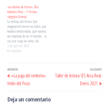
va a ser un cazador de dragones si
no existen. Pues sí existen, solo
«La neblina de Krono», Álex
que se…
Martínez Vélez – 1º Premio
categoría General
La neblina del Krono Qué
imaginación tienen los niños, qué
fantasía desbordada, qué manera
tan simplista de ver el mundo… sí,
eso son cosas de niños. Así
desprecian los adultos la realidad
3 de julio de 2023
que hace ya largo tiempo son
En «cuento»
incapaces de ver. Yo soy uno de
esos adultos que aún sigue…
Navegación
Entrada
ANTERIOR
SIGUIENTE
Entr
«La paja del centeno».
Taller de lectura IES Arca Real.
de
anterior
sigu
Helio del Pozo
Enero 2021
entradas
Deja un comentario