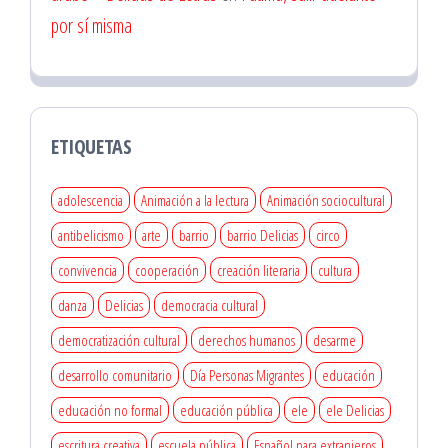
por sí misma
ETIQUETAS
adolescencia
Animación a la lectura
Animación sociocultural
antibelicismo
arte
barrio
barrio Delicias
circo
convivencia
cooperación
creación literaria
cultura
danza
Delicias
democracia cultural
democratización cultural
derechos humanos
desarme
desarrollo comunitario
Día Personas Migrantes
educación
educación no formal
educación pública
ele
ele Delicias
escritura creativa
escuela pública
Español para extranjeros