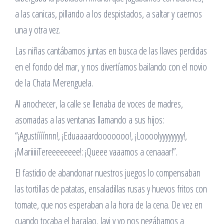
a las canicas, pillando a los despistados, a saltar y caernos
una y otra vez.
Las niñas cantábamos juntas en busca de las llaves perdidas
en el fondo del mar, y nos divertíamos bailando con el novio
de la Chata Merenguela.
Al anochecer, la calle se llenaba de voces de madres,
asomadas a las ventanas llamando a sus hijos:
“¡Agustíííínnn!, ¡Eduaaaardooooooo!, ¡Loooolyyyyyyyy!,
¡MariiiiiTereeeeeeee!: ¡Queee vaaamos a cenaaar!”.
El fastidio de abandonar nuestros juegos lo compensaban
las tortillas de patatas, ensaladillas rusas y huevos fritos con
tomate, que nos esperaban a la hora de la cena. De vez en
cuando tocaba el bacalao. Javi y yo nos negábamos a