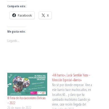
Comparte esto:
Facebook
X
Me gusta esto:
Cargando...
«Mi barrio», Lucía Santillán Yusta –
Mención Especial «Barrio»
No sé por donde empezar. Vine a
este barrio hace muchos años, en
los años 60… y claro que ha
III Feria de Asociacionismo Delicias
cambiado muchísimo.Cuando yo
– 2022
viene, case recién llegada del
26 de mayo de 2022