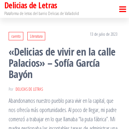
Delicias de Letras
Saltar
al
Plataforma de letras del barrio Delicias de Valladolid
contenido
13 de julio de 2023
cuento
Literatura
«Delicias de vivir en la calle
Palacios» – Sofía García
Bayón
Por
DELICIAS DE LETRAS
Abandonamos nuestro pueblo para vivir en la capital, que
nos ofrecía más oportunidades. Al poco de llegar, mi padre
comenzó a trabajar en lo que llamaba “la puta fábrica”. Mi
madre gestionaba las incontables tareas de administrar una