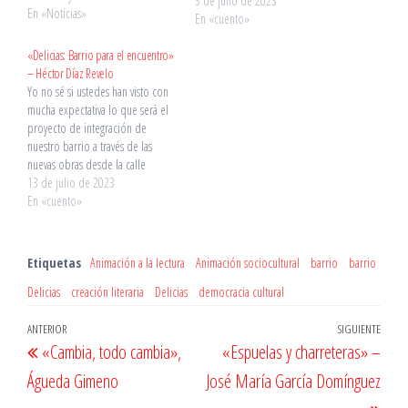
pueblo, esto no parecía una
3 de julio de 2023
En «Noticias»
ciudad más bien era como
En «cuento»
cualquier pueblo; la mayor de las
«Delicias: Barrio para el encuentro»
casas eran bajas, excepto por
– Héctor Díaz Revelo
los…
Yo no sé si ustedes han visto con
mucha expectativa lo que será el
proyecto de integración de
nuestro barrio a través de las
nuevas obras desde la calle
Panaderos. Tampoco sé si flipan
13 de julio de 2023
como mi madre cada vez que
En «cuento»
llega un nuevo supermercado a
nuestro barrio. Esa obra –…
Etiquetas
Animación a la lectura
Animación sociocultural
barrio
barrio
Delicias
creación literaria
Delicias
democracia cultural
Navegación
Entrada
ANTERIOR
SIGUIENTE
Entr
«Cambia, todo cambia»,
«Espuelas y charreteras» –
de
anterior
sigu
Águeda Gimeno
José María García Domínguez
entradas